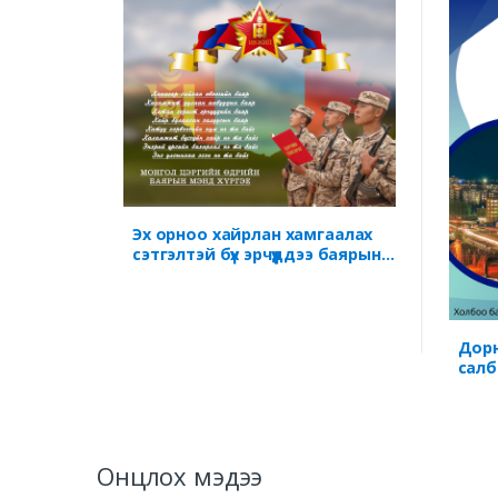
Эх орноо хайрлан хамгаалах
сэтгэлтэй бүх эрчүүддээ баярын
мэнд хүргэж, эрүүл энх, аз жаргал,
ажил үйлсэд нь амжилт хүсье.
Дорн
салб
жили
өнгө
хүрг
Онцлох мэдээ