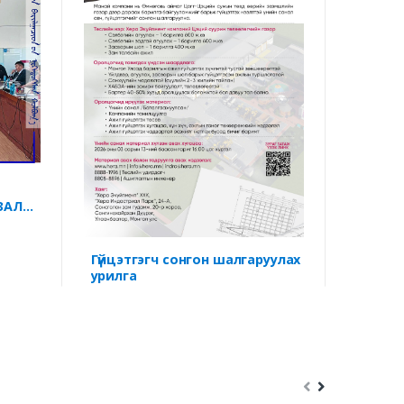
ДААТ
“ИТГЭ
ХЭЛЭ
ЗАЛТ,
Гүйцэтгэгч сонгон шалгаруулах
урилга