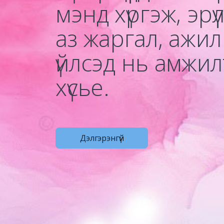
мэнд хүргэж, эрүү
аз жаргал, ажил
үйлсэд нь амжил
хүсье.
Дэлгэрэнгүй