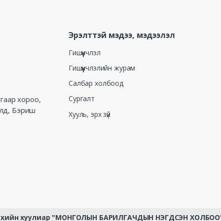
Эрэлттэй мэдээ, мэдээлэл
Гишүүнчлэл
Гишүүнчлэлийн журам
Салбар холбоод
Сургалт
угаар хороо,
алд, Бэриш
Хууль, эрх зүй
эрхийн хуулиар "МОНГОЛЫН БАРИЛГАЧДЫН НЭГДСЭН ХОЛБОО" Т