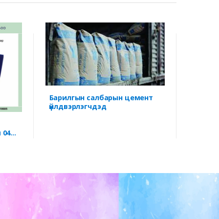
Барилгын салбарын цемент
үйлдвэрлэгчдэд
“Барилга - тогтв
Сурга
 04
аялал
н