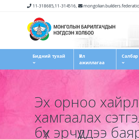
11-318685,11-314516,
mongolian.builders.federat
Бидний тухай
Үйл
Салбар
ажиллагаа
Эх орноо хайр
хамгаалах сэтг
бүх эрчүүддээ ба