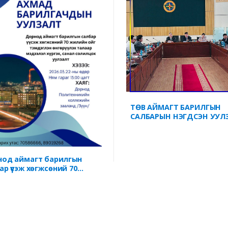
ТӨВ АЙМАГТ БАРИЛГЫН
САЛБАРЫН НЭГДСЭН УУЛ
ЗӨВЛӨГӨӨН БОЛЛОО
од аймагт барилгын
ар үүсэж хөгжсөний 70
йн ойг тэмдэглэн
рүүлэх ажлын мэдээлэл
эх, санал солилцох уулзалт