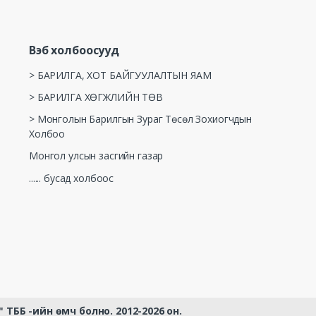
Вэб холбоосууд
> БАРИЛГА, ХОТ БАЙГУУЛАЛТЫН ЯАМ
> БАРИЛГА ХӨГЖЛИЙН ТӨВ
> Монголын Барилгын Зураг Төсөл Зохиогчдын
Холбоо
Монгол улсын засгийн газар
...... бусад холбоос
ББ -ийн өмч болно. 2012-2026 он.