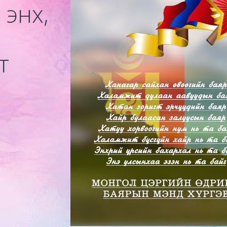
л энх,
т