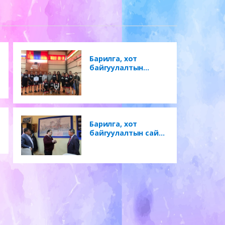
Барилга, хот
байгуулалтын
сайдын нэрэмжит
цом 2018
Барилга, хот
байгуулалтын сайд
Х.Баделхан
Монголын
Барилгачдын
Нэгдсэн холбоонд
айлчилан ирж үйл
ажиллагаатай нь
танилцаж санал
солилцлоо