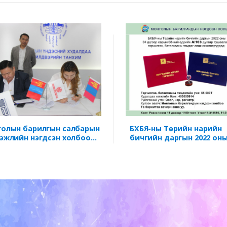
олын барилгын салбарын
БХБЯ-ны Төрийн нарийн
эжлийн нэгдсэн холбоо
бичгийн даргын 2022 оны
уулахаар салбарын
дүгээр сарын 08-ны өдрий
эжлийн холбоод нэгдлээ.
А/103 дугаар тушаал