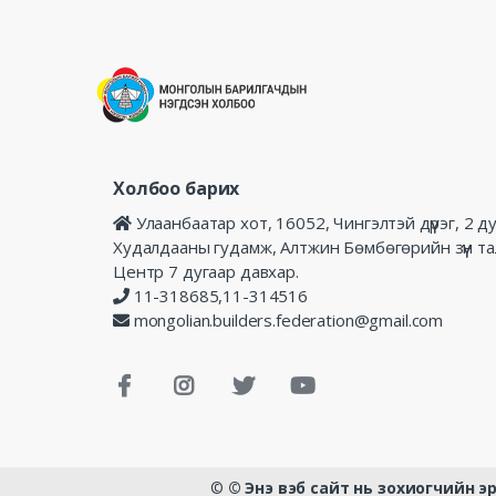
Холбоо барих
Улаанбаатар хот, 16052, Чингэлтэй дүүрэг, 2 д
Худалдааны гудамж, Алтжин Бөмбөгөрийн зүүн т
Центр 7 дугаар давхар.
11-318685,11-314516
mongolian.builders.federation@gmail.com
©
© Энэ вэб сайт нь зохиогчийн 