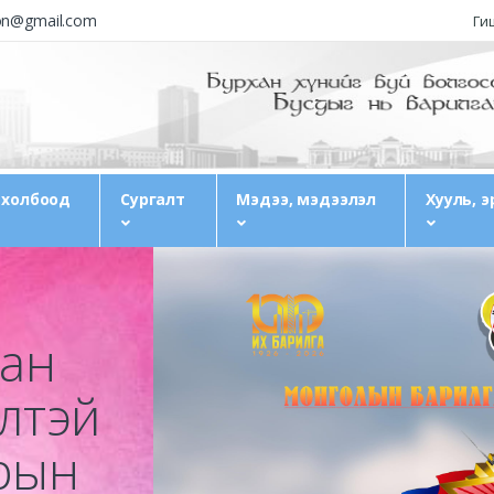
ion@gmail.com
Гиш
 холбоод
Сургалт
Мэдээ, мэдээлэл
Хууль, э
лан
элтэй
ярын