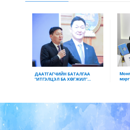
Монг
ДААТГАГЧИЙН БАТАЛГАА
мэрг
“ИТГЭЛЦЭЛ БА ХӨГЖИЛ”
байг
ХЭЛЭЛЦҮҮЛЭГ БОЛЛОО.
мэрг