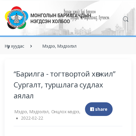
Нүүр хуудас
Мэдээ, Мэдээлэл
“Барилга - тогтвортой хөгжил”
Сургалт, туршлага судлах
аялал
share
Мэдээ, Мэдээлэл,
Онцлох мэдээ,
2022-02-22