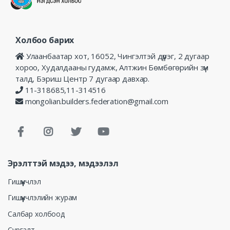
Холбоо барих
Улаанбаатар хот, 16052, Чингэлтэй дүүрэг, 2 дугаар
хороо, Худалдааны гудамж, Алтжин Бөмбөгөрийн зүүн
талд, Бэриш Центр 7 дугаар давхар.
11-318685,11-314516
mongolian.builders.federation@gmail.com
Эрэлттэй мэдээ, мэдээлэл
Гишүүнчлэл
Гишүүнчлэлийн журам
Салбар холбоод
Сургалт