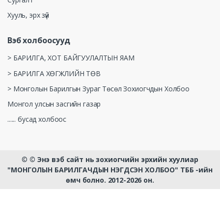
Хууль, эрх зүй
Вэб холбоосууд
> БАРИЛГА, ХОТ БАЙГУУЛАЛТЫН ЯАМ
> БАРИЛГА ХӨГЖЛИЙН ТӨВ
> Монголын Барилгын Зураг Төсөл Зохиогчдын Холбоо
Монгол улсын засгийн газар
...... бусад холбоос
©
© Энэ вэб сайт нь зохиогчийн эрхийн хуулиар
"МОНГОЛЫН БАРИЛГАЧДЫН НЭГДСЭН ХОЛБОО" ТББ -ийн
өмч болно. 2012-2026 он.