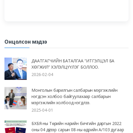
Онцолсон мэдээ
ДААТГАГЧИЙН БАТАЛГАА “ИТГЭЛЦЭЛ БА
ХӨГЖИЛ” ХЭЛЭЛЦҮҮЛЭГ БОЛЛОО.
2026-02-04
Монголын барилгын салбарын мэргэжлийн
нэгдсэн холбоо байгуулахаар салбарын
мэргэжлийн холбоод нэгдлээ.
2025-04-01
БХБЯ-ны Төрийн нарийн бичгийн даргын 2022
оны 04 дүгээр сарын 08-ны өдрийн А/103 дугаар