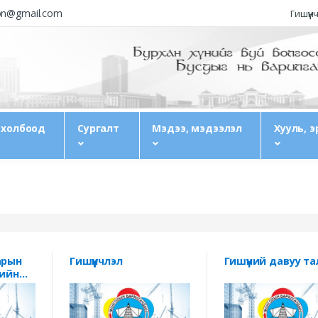
ion@gmail.com
Гишүүн
 холбоод
Сургалт
Мэдээ, мэдээлэл
Хууль, э
арын
Гишүүнчлэл
Гишүүний давуу та
дийн
бооны
ын