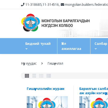
11-318685,11-314516,
mongolian.builders.federat
Бидний тухай
Үйл
Салбар
ажиллагаа
Нүүр хуудас
Гишүүнчлэл
Гишүүнчлэлийн журам
Барилгын салб
аж ахуйн нэгжүү
болон МБНХол
гишүүн
байгууллагууд