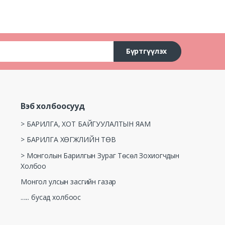
Бүртгүүлэх
Вэб холбоосууд
> БАРИЛГА, ХОТ БАЙГУУЛАЛТЫН ЯАМ
> БАРИЛГА ХӨГЖЛИЙН ТӨВ
> Монголын Барилгын Зураг Төсөл Зохиогчдын
Холбоо
Монгол улсын засгийн газар
...... бусад холбоос