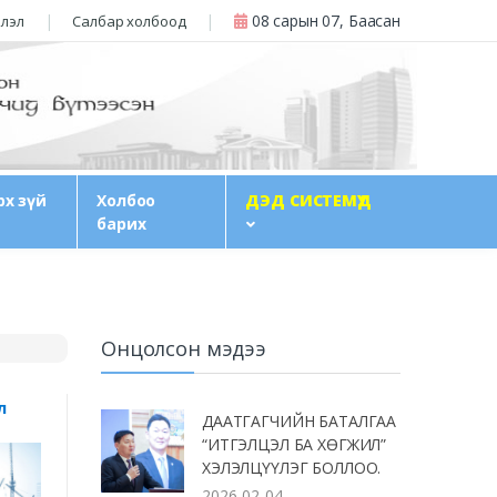
08 сарын 07, Баасан
члэл
Салбар холбоод
рх зүй
Холбоо
ДЭД СИСТЕМҮҮД
барих
Онцолсон мэдээ
л
ДААТГАГЧИЙН БАТАЛГАА
“ИТГЭЛЦЭЛ БА ХӨГЖИЛ”
ХЭЛЭЛЦҮҮЛЭГ БОЛЛОО.
2026-02-04