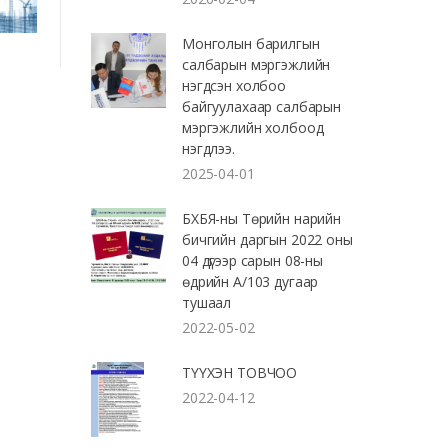
Монголын барилгын
салбарын мэргэжлийн
нэгдсэн холбоо
байгуулахаар салбарын
мэргэжлийн холбоод
нэгдлээ.
2025-04-01
БХБЯ-ны Төрийн нарийн
бичгийн даргын 2022 оны
04 дүгээр сарын 08-ны
өдрийн А/103 дугаар
тушаал
2022-05-02
ТҮҮХЭН ТОВЧОО
2022-04-12