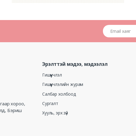
Email хаяг
Эрэлттэй мэдээ, мэдээлэл
Гишүүнчлэл
Гишүүнчлэлийн журам
Салбар холбоод
Сургалт
угаар хороо,
алд, Бэриш
Хууль, эрх зүй