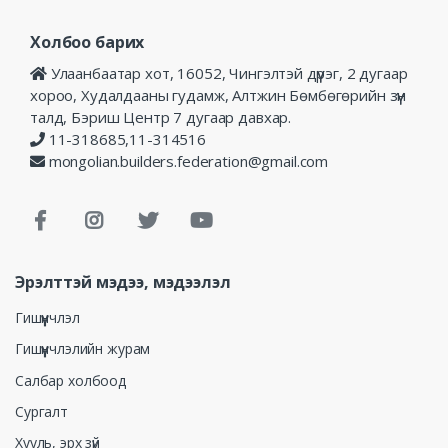
Холбоо барих
Улаанбаатар хот, 16052, Чингэлтэй дүүрэг, 2 дугаар
хороо, Худалдааны гудамж, Алтжин Бөмбөгөрийн зүүн
талд, Бэриш Центр 7 дугаар давхар.
11-318685,11-314516
mongolian.builders.federation@gmail.com
Эрэлттэй мэдээ, мэдээлэл
Гишүүнчлэл
Гишүүнчлэлийн журам
Салбар холбоод
Сургалт
Хууль, эрх зүй