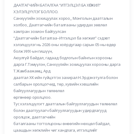
ДААТГАГЧИЙН БАТАЛГАА “ИТГЭЛЦЭЛ БА ХӨГЖИЛ”
ХЭЛЭЛЦҮҮЛЭГ БОЛЛОО.
Санхүүгийн зохицуулах хороо,, Монголын даатгалын
холбоо, Даатгагчийн баталгааны удирдах зөвлөл
хамтран зохион байгуулсан
“Даатгагчийн баталгаа–Итгэлцэл ба хөгжил” сэдэвт
хэлэлцүүлэг нь 2026 оны хоёрдугаар сарын 05-ны өдөр
болж УИХ-ын гишүүн,
Аюулгүй байдал, гадаад бодлогын байнгын хорооны
дарга Г.Тэмүүлэн, Санхүүгийн зохицуулах хорооны дарга
Т.Жамбаажамц, Ард
даатгал ХК-ийн гүйцэтгэх захирал Н.Эрдэнэтулга болон
салбарын оролцогчид, төр, хувийн хэвшлийн
байгууллагуудын төлөөлөл
өргөнөөр оролцлоо.
Тус хэлэлцүүлэгт даатгалын байгууллагуудын төлөөлөл
болон даатгуулагч байгууллагуудын удирдлагууд
оролцож, даатгагчийн
баталгааны тогтолцооны өнөөгийн нөхцөл байдал,
цаашдын хөгжлийн чиг хандлага, итгэлцлийг