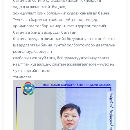
баталгааг богино хугацаанд хаасан тохиолдолд
үлдэгдэл шимтгэлийг буцаах,
зохицуулалт хийх боломжийг судлах саналтай байна.
Түүнчлэн барилгын салбарт гүйцэтгэл, тендер,
урьдчилгаа төлбөр, чанарын гэсэн дөрвөн төрлийн
баталгаа байдгаас эрсдэл багатай
баталгаануудад шимтгэлийн бодлогыг уян хатан болгох
шаардлагатай байна. Үүнтэй холбоотойгоор даатгалын
компаниуд барилгын
салбарын аж ахуй нэгж, байгууллагуудтай мэдээллээ
нээлттэй хуваалцаж, хамтын ажиллагааг өргөжүүлэх нь
чухал гэдгийг онцлон
тэмдэглэв.