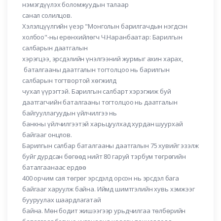
нэмэгдүүлэх боломжуудын талаар
санал солилцов.
Хэлэлцүүлгийн үеэр "Монголын барилгачдын нэгдсэн
холбоо"-ны ерөнхийлөгч Ч.Наранбаатар: Барилгын
салбарын даатгалын
хэрэгцээ, эрсдэлийн үнэлгээний журмыг ахин харах,
баталгааны даатгалын тогтолцоо нь барилгын
салбарын тогтвортой хөгжилд
чухал үүрэгтэй. Барилгын салбарт хэрэгжиж буй
даатгагчийн баталгааны тогтолцоо нь даатгалын
байгууллагуудын үйлчилгээ нь
банкны үйлчилгээтэй харьцуулхад хурдан шуурхай
байгааг онцлов.
Барилгын салбар баталгааны даатгалын 75 хувийг эзэлж
буйг дурдсан бөгөөд нийт 80 гаруй тэрбум төгрөгийн
баталгаанаас ердөө
400 орчим сая төгрөг эрсдэлд орсон нь эрсдэл бага
байгааг харуулж байна. Иймд шимтгэлийн хувь хэмжээг
бууруулах шаардлагатай
байна. Мөн бодит жишээгээр урьдчилгаа төлбөрийн