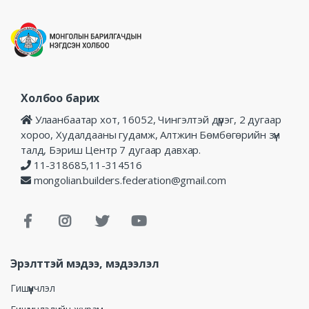
Холбоо барих
Улаанбаатар хот, 16052, Чингэлтэй дүүрэг, 2 дугаар
хороо, Худалдааны гудамж, Алтжин Бөмбөгөрийн зүүн
талд, Бэриш Центр 7 дугаар давхар.
11-318685,11-314516
mongolian.builders.federation@gmail.com
Эрэлттэй мэдээ, мэдээлэл
Гишүүнчлэл