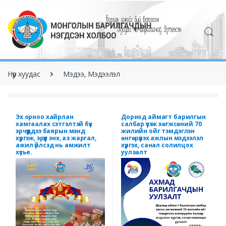
Нүүр хуудас
Мэдээ, Мэдээлэл
Эх орноо хайрлан
Дорнод аймагт барилгын
хамгаалах сэтгэлтэй бүх
салбар үүсэж хөгжсөний 70
эрчүүддээ баярын мэнд
жилийн ойг тэмдэглэн
хүргэж, эрүүл энх, аз жаргал,
өнгөрүүлэх ажлын мэдээлэл
ажил үйлсэд нь амжилт
хүргэх, санал солилцох
хүсье.
уулзалт