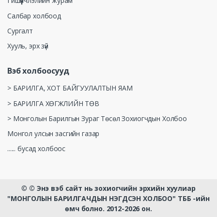
Гишүүнчлэлийн журам
Салбар холбоод
Сургалт
Хууль, эрх зүй
Вэб холбоосууд
> БАРИЛГА, ХОТ БАЙГУУЛАЛТЫН ЯАМ
> БАРИЛГА ХӨГЖЛИЙН ТӨВ
> Монголын Барилгын Зураг Төсөл Зохиогчдын Холбоо
Монгол улсын засгийн газар
...... бусад холбоос
©
© Энэ вэб сайт нь зохиогчийн эрхийн хуулиар
"МОНГОЛЫН БАРИЛГАЧДЫН НЭГДСЭН ХОЛБОО" ТББ -ийн
өмч болно. 2012-2026 он.