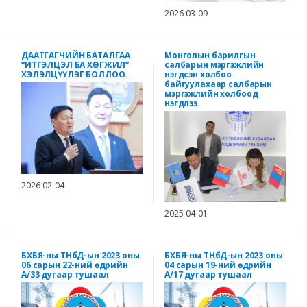
2026-03-09
ДААТГАГЧИЙН БАТАЛГАА
Монголын барилгын
“ИТГЭЛЦЭЛ БА ХӨГЖИЛ”
салбарын мэргэжлийн
ХЭЛЭЛЦҮҮЛЭГ БОЛЛОО.
нэгдсэн холбоо
байгуулахаар салбарын
мэргэжлийн холбоод
нэгдлээ.
2026-02-04
2025-04-01
БХБЯ-ны ТНбД-ын 2023 оны
БХБЯ-ны ТНбД-ын 2023 оны
06 сарын 22-ний өдрийн
04 сарын 19-ний өдрийн
А/33 дугаар тушаал
А/17 дугаар тушаал