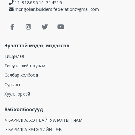
11-318685,11-314516
mongolian.builders.federation@gmail.com
Эрэлттэй мэдээ, мэдээлэл
Гишүүнчлэл
Гишүүнчлэлийн журам
Салбар холбоод
Сургалт
Хууль, эрх зүй
Вэб холбоосууд
> БАРИЛГА, ХОТ БАЙГУУЛАЛТЫН ЯАМ
> БАРИЛГА ХӨГЖЛИЙН ТӨВ