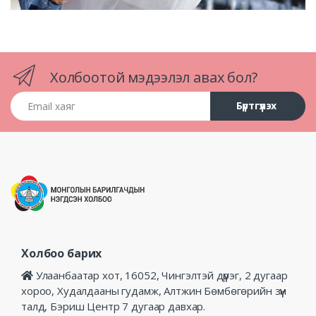
Холбоотой мэдээлэл авах бол?
Email хаяг
Бүртгүүлэх
Холбоо барих
Улаанбаатар хот, 16052, Чингэлтэй дүүрэг, 2 дугаар
хороо, Худалдааны гудамж, Алтжин Бөмбөгөрийн зүүн
талд, Бэриш Центр 7 дугаар давхар.