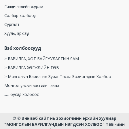
Гишүүнчлэлийн журам
Салбар холбоод
Сургалт
Хууль, эрх зүй
Вэб холбоосууд
> БАРИЛГА, ХОТ БАЙГУУЛАЛТЫН ЯАМ
> БАРИЛГА ХӨГЖЛИЙН ТӨВ
> Монголын Барилгын Зураг Төсөл Зохиогчдын Холбоо
Монгол улсын засгийн газар
...... бусад холбоос
©
© Энэ вэб сайт нь зохиогчийн эрхийн хуулиар
"МОНГОЛЫН БАРИЛГАЧДЫН НЭГДСЭН ХОЛБОО" ТББ -ийн