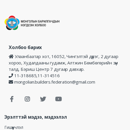
Холбоо барих
Улаанбаатар хот, 16052, Чингэлтэй дүүрэг, 2 дугаар
хороо, Худалдааны гудамж, Алтжин Бөмбөгөрийн зүүн
талд, Бэриш Центр 7 дугаар давхар.
11-318685,11-314516
mongolian.builders.federation@gmail.com
Эрэлттэй мэдээ, мэдээлэл
Гишүүнчлэл