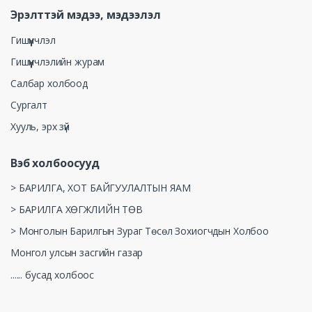
Эрэлттэй мэдээ, мэдээлэл
Гишүүнчлэл
Гишүүнчлэлийн журам
Салбар холбоод
Сургалт
Хууль, эрх зүй
Вэб холбоосууд
> БАРИЛГА, ХОТ БАЙГУУЛАЛТЫН ЯАМ
> БАРИЛГА ХӨГЖЛИЙН ТӨВ
> Монголын Барилгын Зураг Төсөл Зохиогчдын Холбоо
Монгол улсын засгийн газар
...... бусад холбоос