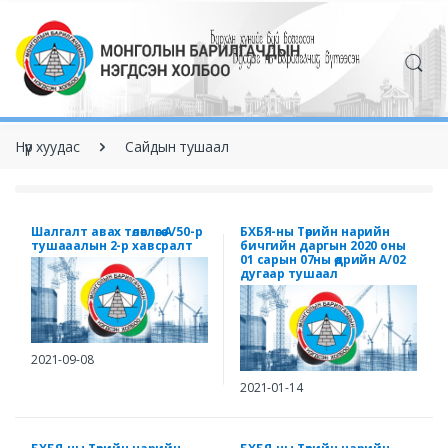
Нүүр хуудас
Сайдын тушаал
Шалгалт авах төлөвлөгөө А/50-р
БХБЯ-ны Төрийн нарийн
тушааалын 2-р хавсралт
бичгийн даргын 2020 оны
01 сарын 07ны өдрийн А/02
дугаар тушаал
2021-09-08
2021-01-14