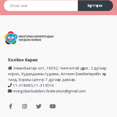
Email хаяг
Бүртгүүлэх
Холбоо барих
Улаанбаатар хот, 16052, Чингэлтэй дүүрэг, 2 дугаар
хороо, Худалдааны гудамж, Алтжин Бөмбөгөрийн зүүн
талд, Бэриш Центр 7 дугаар давхар.
11-318685,11-314516
mongolian.builders.federation@gmail.com