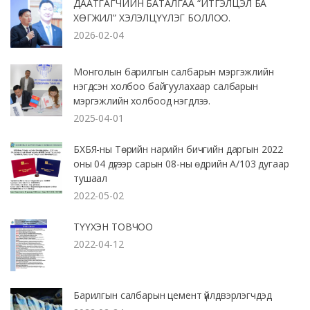
ДААТГАГЧИЙН БАТАЛГАА “ИТГЭЛЦЭЛ БА
ХӨГЖИЛ” ХЭЛЭЛЦҮҮЛЭГ БОЛЛОО.
2026-02-04
Монголын барилгын салбарын мэргэжлийн
нэгдсэн холбоо байгуулахаар салбарын
мэргэжлийн холбоод нэгдлээ.
2025-04-01
БХБЯ-ны Төрийн нарийн бичгийн даргын 2022
оны 04 дүгээр сарын 08-ны өдрийн А/103 дугаар
тушаал
2022-05-02
ТҮҮХЭН ТОВЧОО
2022-04-12
Барилгын салбарын цемент үйлдвэрлэгчдэд