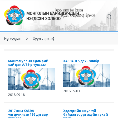
Нүүр хуудас
Хууль эрх зүй
Монгол улсын Хөдөлмөрийн
ХАБЭА-н 5 дахь хөтөлбөр
сайдын А/33-р тушаал
2018-05-03
2018-09-18
2017 оны ХАБЭА-
Хөдөлмөрийн аюулгүй
үлгэрчилсэн 195 дугаар
байдал эрүүл ахуйн тухай