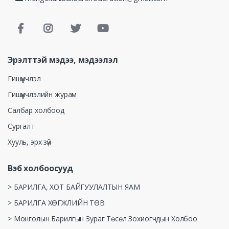
Эрэлттэй мэдээ, мэдээлэл
Гишүүнчлэл
Гишүүнчлэлийн журам
Салбар холбоод
Сургалт
Хууль, эрх зүй
Вэб холбоосууд
> БАРИЛГА, ХОТ БАЙГУУЛАЛТЫН ЯАМ
> БАРИЛГА ХӨГЖЛИЙН ТӨВ
> Монголын Барилгын Зураг Төсөл Зохиогчдын Холбоо