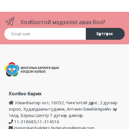
Холбоотой мэдээлэл авах бол?
Email хаяг
Бүртгүүлэх
Холбоо барих
Улаанбаатар хот, 16052, Чингэлтэй дүүрэг, 2 дугаар
хороо, Худалдааны гудамж, Алтжин Бөмбөгөрийн зүүн
талд, Бэриш Центр 7 дугаар давхар.
11-318685,11-314516
mongolian.builders.federation@gmail.com