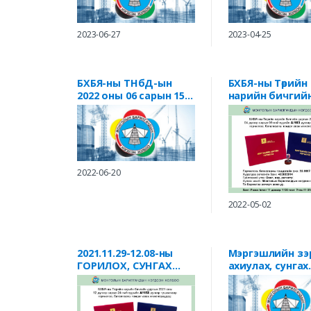
2023-06-27
2023-04-25
БХБЯ-ны ТНбД-ын
БХБЯ-ны Төрийн
2022 оны 06 сарын 15-
нарийн бичгий
ны өдрийн А/131
даргын 2022 он
дугаар тушаал
дүгээр сарын 0
өдрийн А/103 дугаар
тушаал
2022-06-20
2022-05-02
2021.11.29-12.08-ны
Мэргэшлийн зэ
ГОРИЛОХ, СУНГАХ
ахиулах, сунгах
ШАЛГАЛТЫН ТУШААЛ
мэргэжилтний
бүрдүүлэх