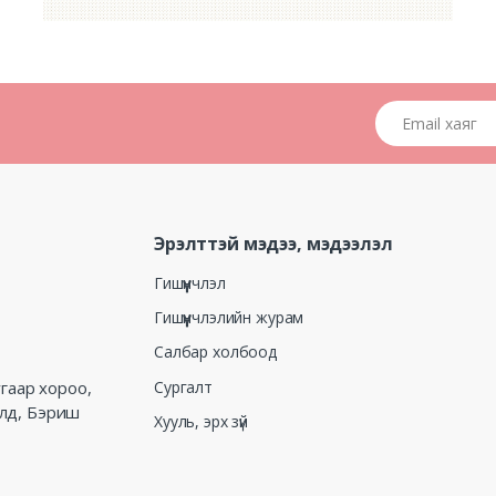
Email хаяг
Эрэлттэй мэдээ, мэдээлэл
Гишүүнчлэл
Гишүүнчлэлийн журам
Салбар холбоод
Сургалт
угаар хороо,
алд, Бэриш
Хууль, эрх зүй