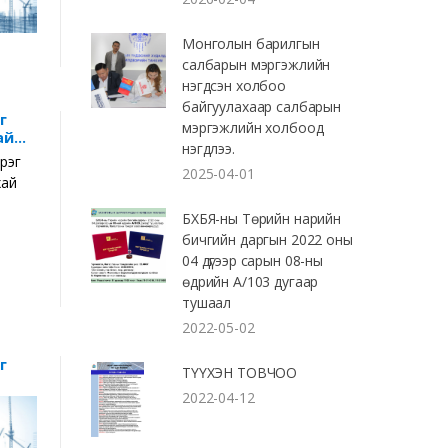
Монголын барилгын
салбарын мэргэжлийн
нэгдсэн холбоо
байгуулахаар салбарын
г
мэргэжлийн холбоод
ай
нэгдлээ.
2025-04-01
БХБЯ-ны Төрийн нарийн
бичгийн даргын 2022 оны
04 дүгээр сарын 08-ны
өдрийн А/103 дугаар
тушаал
2022-05-02
г
ТҮҮХЭН ТОВЧОО
2022-04-12
иал