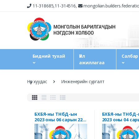
11-318685,11-314516,
mongolian.builders.federat
Бидний тухай
Үйл
Салбар
ажиллагаа
Нүүр хуудас
Инженерийн сургалт
БХБЯ-ны ТНбД-ын
БХБЯ-ны ТНбД-
2023 оны 06 сарын 22-
2023 оны 04 сар
ний өдрийн А/33
ний өдрийн А/17
дугаар тушаал
дугаар тушаал