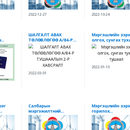
2022-12-27
2022-10-24
ШАЛГАЛТ АВАХ
Мэргэшлийн зэрэ
н
ТӨЛӨВЛӨГӨӨ А/84-Р
олгох, сунгах тух
ы 04
ТУШАААЛЫН 2-Р
тушаал
8-ны
ХАВСРАЛТ
2022-01-10
2022-03-01
рэг
Салбарын
Мэргэшлийн зэрэ
мэргэжилтний
горилох
чадавхижуулах багц
мэргэжилтний
 материал
цаг тооцох
бүрдүүлэх матер
сургалтын материал