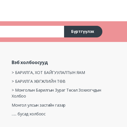
Бүртгүүлэх
Вэб холбоосууд
> БАРИЛГА, ХОТ БАЙГУУЛАЛТЫН ЯАМ
> БАРИЛГА ХӨГЖЛИЙН ТӨВ
> Монголын Барилгын Зураг Төсөл Зохиогчдын
Холбоо
Монгол улсын засгийн газар
...... бусад холбоос