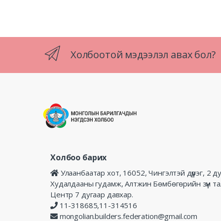
Холбоотой мэдээлэл авах бол?
Холбоо барих
Улаанбаатар хот, 16052, Чингэлтэй дүүрэг, 2 д
Худалдааны гудамж, Алтжин Бөмбөгөрийн зүүн т
Центр 7 дугаар давхар.
11-318685,11-314516
mongolian.builders.federation@gmail.com