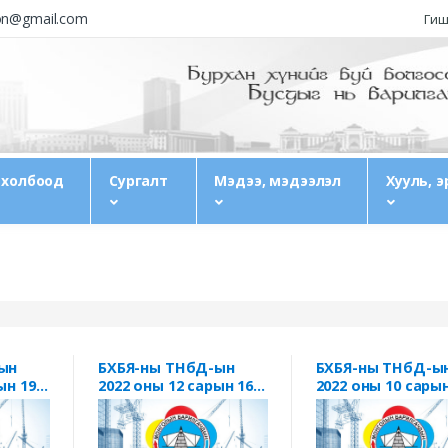
ion@gmail.com
Гиш
 холбоод
Сургалт
Мэдээ, мэдээлэл
Хууль, э
ын
БХБЯ-ны ТНбД-ын
БХБЯ-ны ТНбД-ы
ын 19-
2022 оны 12 сарын 16-
2022 оны 10 сарын
ний өдрийн А/173
ний өдрийн А/159
дугаар тушаал
дугаар тушаал