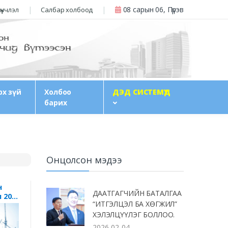
08 сарын 06, Пүрэв
үүнчлэл
Салбар холбоод
рх зүй
Холбоо
ДЭД СИСТЕМҮҮД
барих
Онцолсон мэдээ
н
ДААТГАГЧИЙН БАТАЛГАА
 20-
“ИТГЭЛЦЭЛ БА ХӨГЖИЛ”
ХЭЛЭЛЦҮҮЛЭГ БОЛЛОО.
2026-02-04