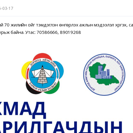
6-03-17
й 70 жилийн ойг тэмдэглэн өнгөрүүлэх ажлын мэдээлэл хүргэх, с
урьж байна. Утас: 70586666, 89019268