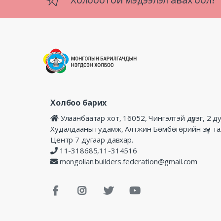
Холбоо барих
Улаанбаатар хот, 16052, Чингэлтэй дүүрэг, 2 д
Худалдааны гудамж, Алтжин Бөмбөгөрийн зүүн т
Центр 7 дугаар давхар.
11-318685,11-314516
mongolian.builders.federation@gmail.com