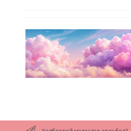
Холбоотой мэдээлэл авах бол?