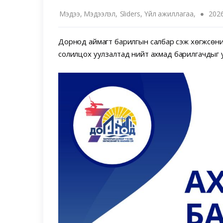
Мэдээ, Мэдээлэл,
Sliders,
Үйл ажиллагаа,
202
Дорнод аймагт барилгын салбар үүсэж хөгжсөни
солилцох уулзалтад нийт ахмад барилгачдыг 