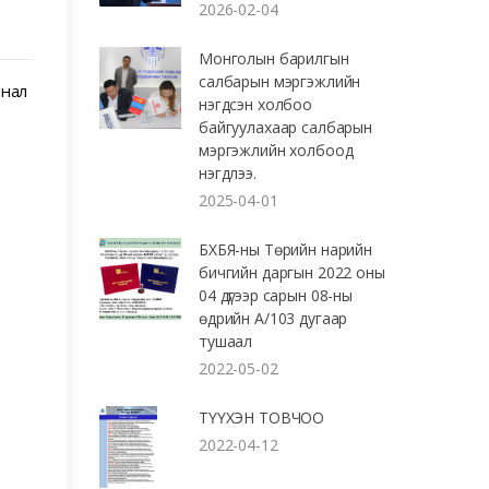
2026-02-04
Монголын барилгын
салбарын мэргэжлийн
анал
нэгдсэн холбоо
байгуулахаар салбарын
мэргэжлийн холбоод
нэгдлээ.
2025-04-01
БХБЯ-ны Төрийн нарийн
бичгийн даргын 2022 оны
04 дүгээр сарын 08-ны
өдрийн А/103 дугаар
тушаал
2022-05-02
ТҮҮХЭН ТОВЧОО
2022-04-12