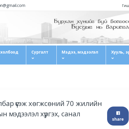
ion@gmail.com
Гиш
 холбоод
Сургалт
Мэдээ, мэдээлэл
Хууль, э
бар үүсэж хөгжсөний 70 жилийн
ын мэдээлэл хүргэх, санал
share