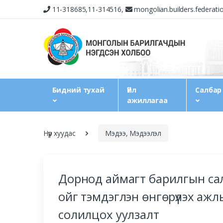
11-318685,11-314516,
mongolian.builders.federat
Бидний тухай
Үйл
Салбар
ажиллагаа
Нүүр хуудас
Мэдээ, Мэдээлэл
Дорнод аймагт барилгын сал
ойг тэмдэглэн өнгөрүүлэх ажл
солилцох уулзалт