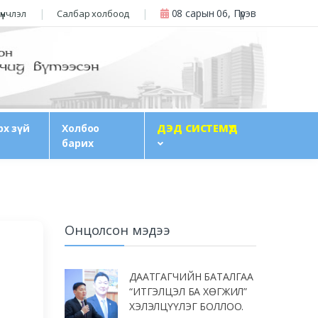
08 сарын 06, Пүрэв
үүнчлэл
Салбар холбоод
рх зүй
Холбоо
ДЭД СИСТЕМҮҮД
барих
Онцолсон мэдээ
ДААТГАГЧИЙН БАТАЛГАА
“ИТГЭЛЦЭЛ БА ХӨГЖИЛ”
ХЭЛЭЛЦҮҮЛЭГ БОЛЛОО.