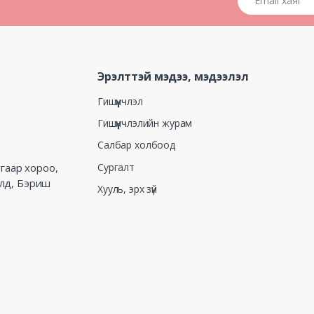
Эрэлттэй мэдээ, мэдээлэл
Гишүүнчлэл
Гишүүнчлэлийн журам
Салбар холбоод
Сургалт
угаар хороо,
алд, Бэриш
Хууль, эрх зүй