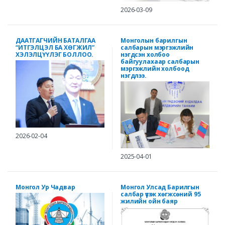
2026-03-09
ДААТГАГЧИЙН БАТАЛГАА
Монголын барилгын
“ИТГЭЛЦЭЛ БА ХӨГЖИЛ”
салбарын мэргэжлийн
ХЭЛЭЛЦҮҮЛЭГ БОЛЛОО.
нэгдсэн холбоо
байгуулахаар салбарын
мэргэжлийн холбоод
нэгдлээ.
2026-02-04
2025-04-01
Монгол Ур Чадвар
Монгол Улсад Барилгын
салбар үүсэж хөгжсөний 95
жилийн ойн баяр