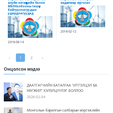
ахуйн нэгжүүдийн болон
хөдөлмөр зуучлал
МБНХолбооны гишүүн
байгууллагуудын
удирдлагуудад
2018-02-12
2018-08-14
‹
1
2
›
Онцолсон мэдээ
ДААТГАГЧИЙН БАТАЛГАА “ИТГЭЛЦЭЛ БА
ХӨГЖИЛ” ХЭЛЭЛЦҮҮЛЭГ БОЛЛОО.
2026-02-04
Монголын барилгын салбарын мэргэжлийн