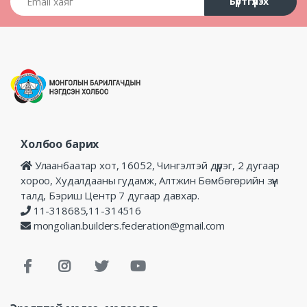
Бүртгүүлэх
Холбоо барих
Улаанбаатар хот, 16052, Чингэлтэй дүүрэг, 2 дугаар
хороо, Худалдааны гудамж, Алтжин Бөмбөгөрийн зүүн
талд, Бэриш Центр 7 дугаар давхар.
11-318685,11-314516
mongolian.builders.federation@gmail.com