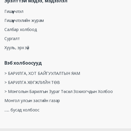
Эрэлттэй мэдээ, мэдээлэл
Гишүүнчлэл
Гишүүнчлэлийн журам
Салбар холбоод
Сургалт
Хууль, эрх зүй
Вэб холбоосууд
> БАРИЛГА, ХОТ БАЙГУУЛАЛТЫН ЯАМ
> БАРИЛГА ХӨГЖЛИЙН ТӨВ
> Монголын Барилгын Зураг Төсөл Зохиогчдын Холбоо
Монгол улсын засгийн газар
...... бусад холбоос