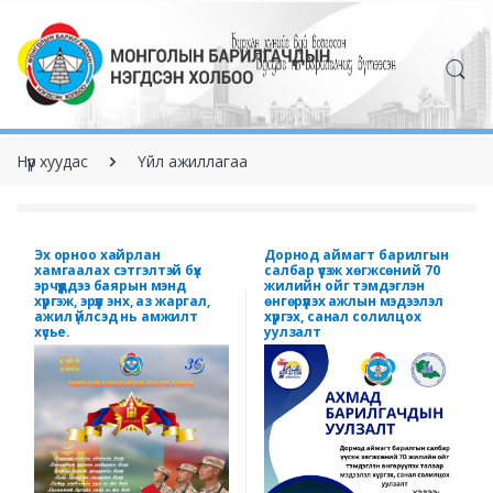
Нүүр хуудас
Үйл ажиллагаа
Эх орноо хайрлан
Дорнод аймагт барилгын
хамгаалах сэтгэлтэй бүх
салбар үүсэж хөгжсөний 70
эрчүүддээ баярын мэнд
жилийн ойг тэмдэглэн
хүргэж, эрүүл энх, аз жаргал,
өнгөрүүлэх ажлын мэдээлэл
ажил үйлсэд нь амжилт
хүргэх, санал солилцох
хүсье.
уулзалт