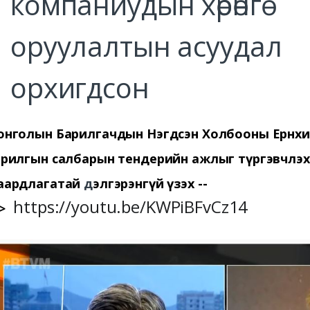
компаниудын хөрөнгө
оруулалтын асуудал
орхигдсон
нголын Барилгачдын Нэгдсэн Холбооны Ерөнхий
рилгын салбарын тендерийн ажлыг түргэвчлэх
аардлагатай
д
элгэрэнгүй үзэх --
https://youtu.be/KWPiBFvCz14
>