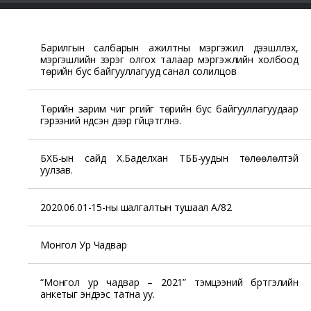
Барилгын салбарын ажилтны мэргэжил дээшлүүлэх,
мэргэшлийн зэрэг олгох талаар мэргэжлийн холбоод
төрийн бус байгууллагууд санал солилцов
Төрийн зарим чиг үүргийг төрийн бус байгууллагуудаар
гэрээний үндсэн дээр гүйцэтгүүлнэ.
БХБ-ын сайд Х.Баделхан ТББ-уудын төлөөлөлтэй
уулзав.
2020.06.01-15-ны шалгалтын тушаал А/82
Монгол Ур Чадвар
“Монгол ур чадвар – 2021” тэмцээний бүртгэлийн
анкетыг эндээс татна уу.