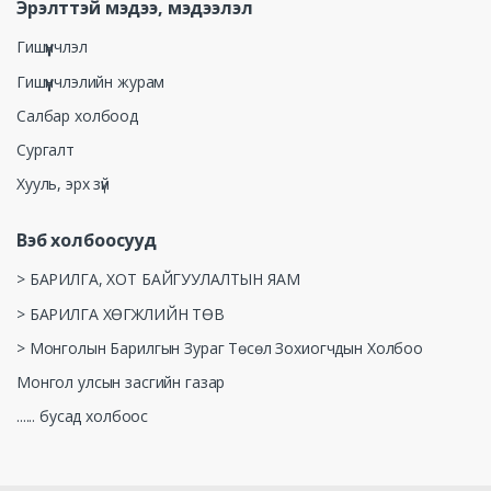
Эрэлттэй мэдээ, мэдээлэл
Гишүүнчлэл
Гишүүнчлэлийн журам
Салбар холбоод
Сургалт
Хууль, эрх зүй
Вэб холбоосууд
> БАРИЛГА, ХОТ БАЙГУУЛАЛТЫН ЯАМ
> БАРИЛГА ХӨГЖЛИЙН ТӨВ
> Монголын Барилгын Зураг Төсөл Зохиогчдын Холбоо
Монгол улсын засгийн газар
...... бусад холбоос