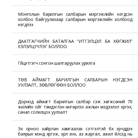
Монголын барилгын салбарын мэргэжлийн нэгдсэн
холбоо байгуулахаар салбарын мэргэжлийн холбоод
нэгдлээ.
ДААТГАГЧИЙН БАТАЛГАА “ИТГЭЛЦЭЛ БА ХӨГЖИЛ”
ХЭЛЭЛЦҮҮЛЭГ БОЛЛОО.
Гүйцэтгэгч сонгон шалгаруулах урилга
ТӨВ АЙМАГТ БАРИЛГЫН САЛБАРЫН НЭГДСЭН
УУЛЗАЛТ, ЗӨВЛӨГӨӨН БОЛЛОО
Дорнод аймагт барилгын салбар үүсэж хөгжсөний 70
жилийн ойг тэмдэглэн өнгөрүүлэх ажлын мэдээлэл хүргэх,
санал солилцох уулзалт
Эх орноо хайрлан хамгаалах сэтгэлтэй бүх эрчүүддээ
баярын мэнд хүргэж, эрүүл энх, аз жаргал, ажил үйлсэд нь