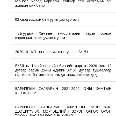
Монгол Улсад Барилгын салбар үүсэж хөгжсөний 95
жилийн ойн баяр
02 сард зохион байгуулагдах сургалт
ТББ-уудын Хамтын ажиллагааны гэрээ болон
харилцааг зохицуулах журам
2020.10.16-31 ны шалгалтын тушаал А/151
БХБЯ-ны Төрийн нарийн бичгийн даргын 2020 оны 12
дугаар сарын 25-ны өдрийн А/151 дугаар тушаалаар
гэрчилгээ баталгааны тэмдэг авах инженерүүдэд
БАРИЛГЫН САЛБАРЫН 2021-2022 ОНЫ ХАМТЫН
ХЭЛЭЛЦЭЭР
БАРИЛГЫН САЛБАРЫН АЖИЛТНЫ МЭРГЭЖИЛ
ДЭЭШЛҮҮЛЭХ, МЭРГЭШЛИЙН ЗЭРЭГ ОЛГОХ ОРОН
ТООНЫ БУС ЗӨВЛӨЛИЙН ХУРАЛ