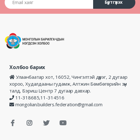
Бүртгүүлэх
Холбоо барих
Улаанбаатар хот, 16052, Чингэлтэй дүүрэг, 2 дугаар
хороо, Худалдааны гудамж, Алтжин Бөмбөгөрийн зүүн
талд, Бэриш Центр 7 дугаар давхар.
11-318685,11-314516
mongolian.builders.federation@gmail.com