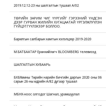
2019.12.12-23 ны шалгалтын тушаал А/02
ТӨРИЙН ЗАРИМ ЧИГ ҮҮРГИЙГ ГЭРЭЭНИЙ ҮНДСЭН
ДЭЭР ГУРВАН ЖИЛИЙН ХУГАЦААТАЙ ҮРГЭЛЖЛҮҮЛЭН
ГҮЙЦЭТГҮҮЛЭХЭЭР БОЛЛОО.
Барилгын салбарын хамтын хэлэлцээр 2019-2020
М.БАТБААТАР Ерөнхийлөгч BLOOMBERG телевизэд
ШАЛГАЛТЫН ХУВААРЬ
БХБЯамны Төрийн нарийн бичгийн даргын 2020 оны 06
сарын 26-ны өдрийн А/82 дугаар тушаал
МБНХ-ноос олгодог Шагнал, урамшуулал