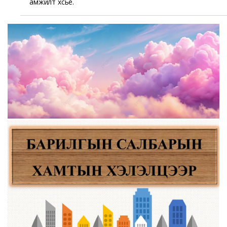
амжилт хүсье.