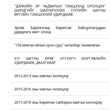
"ДЭЛХИЙН УР ЧАДВАРЫН ТЭМЦЭЭНД ОРОЛЦОХ"
ШИЛДГИЙГ ШАЛГАРУУЛАХ СҮҮЛИЙН ШАТНЫ
ӨРГИЙН ТЭМЦЭЭНИЙ УДИРДАМЖ
Эрхэм барилгачид барилгын байгууллагуудын
удирдлага хамт олонд
"150 мянган айлын орон сууц" хөтөлбөр төлөвлөгөө
II-Р ШАТНЫ ӨРӨГ УГСРАГЧ МЭРГЭЖЛИЙН
УДИРДАМЖ, ДААЛГАВАР
2012-2014 оны хамтын хэлэлцээр
2015-2016 оны хамтын хэлэлцээр
2017-2018 оны Барилгын салбарын хамтын хэлэлцээр