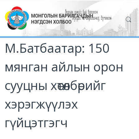
М.Батбаатар: 150
мянган айлын орон
сууцны хөтөлбөрийг
хэрэгжүүлэх
гүйцэтгэгч