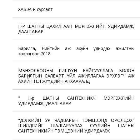
ХАБЭА-н сургалт
II-Р ШАТНЫ ЦАХИЛГААН МЭРГЭЖЛИЙН УДИРДАМЖ,
ДААЛГАВАР
Барилга, Нийтийн аж ахуйн удирдах ажилтны
зөвлөгөөн-2018
МБНХОЛБООНЫ ГИШҮҮН БАЙГУУЛЛАГА БОЛОН
БАРИЛГЫН САЛБАРТ ҮЙЛ АЖИЛЛАГАА ЭРХЛЭГЧ АЖ
АХУЙН НЭГЖҮҮДИЙН АНХААРАЛД
" II-р ШАТНЫ САНТЕХНИКЧ МЭРГЭЖЛИЙН
УДИРДАМЖ, ДААЛГАВАР
"ДЭЛХИЙН УР ЧАДВАРЫН ТЭМЦЭЭНД ОРОЛЦОХ"
ШИЛДГИЙГ ШАЛГАРУУЛАХ СҮҮЛИЙН ШАТНЫ
САНТЕХНИКИЙН ТЭМЦЭЭНИЙ УДИРДАМЖ