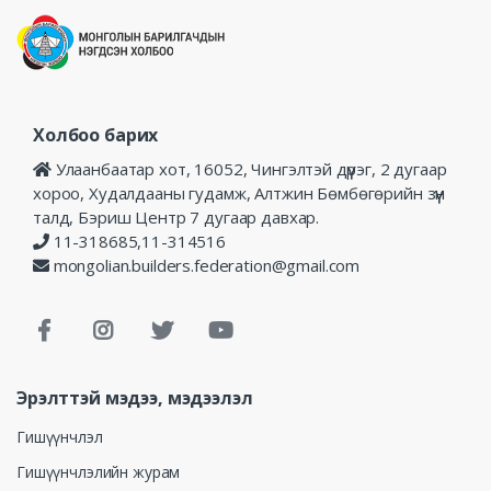
Холбоо барих
Улаанбаатар хот, 16052, Чингэлтэй дүүрэг, 2 дугаар
хороо, Худалдааны гудамж, Алтжин Бөмбөгөрийн зүүн
талд, Бэриш Центр 7 дугаар давхар.
11-318685,11-314516
mongolian.builders.federation@gmail.com
Эрэлттэй мэдээ, мэдээлэл
Гишүүнчлэл
Гишүүнчлэлийн журам