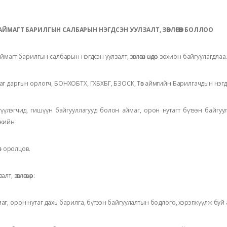
 АЙМАГТ БАРИЛГЫН САЛБАРЫН НЭГДСЭН УУЛЗАЛТ, ЗӨВЛӨГӨӨН БОЛЛОО
аймагт барилгын салбарын нэгдсэн уулзалт, зөвлөгөөн өнөөдөр зохион байгуулагдлаа.
аг даргын орлогч, БОНХОБТХ, ГХБХБГ, БЗОСК, Төв аймгийн Барилгачдын нэг
гүүлэгчид, гишүүн байгууллагууд болон аймаг, орон нутагт бүтээн байгу
жийн
өлөл оролцов.
лт, зөвлөгөөнөөр:
аг, орон нутаг дахь барилга, бүтээн байгуулалтын бодлого, хэрэгжүүлж буй а