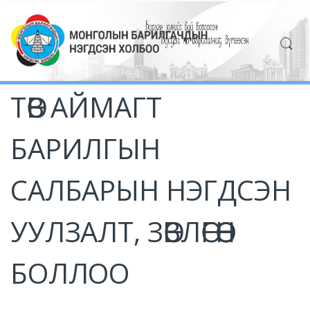
ТӨВ АЙМАГТ
БАРИЛГЫН
САЛБАРЫН НЭГДСЭН
УУЛЗАЛТ, ЗӨВЛӨГӨӨН
БОЛЛОО