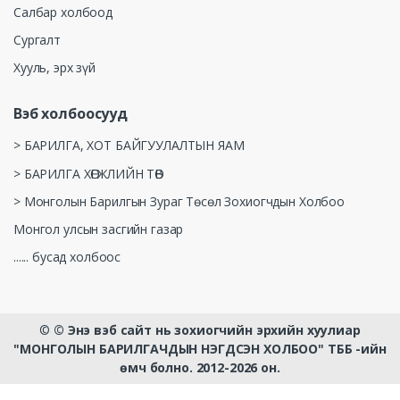
Салбар холбоод
Сургалт
Хууль, эрх зүй
Вэб холбоосууд
> БАРИЛГА, ХОТ БАЙГУУЛАЛТЫН ЯАМ
> БАРИЛГА ХӨГЖЛИЙН ТӨВ
> Монголын Барилгын Зураг Төсөл Зохиогчдын Холбоо
Монгол улсын засгийн газар
...... бусад холбоос
©
© Энэ вэб сайт нь зохиогчийн эрхийн хуулиар
"МОНГОЛЫН БАРИЛГАЧДЫН НЭГДСЭН ХОЛБОО" ТББ -ийн
өмч болно. 2012-2026 он.