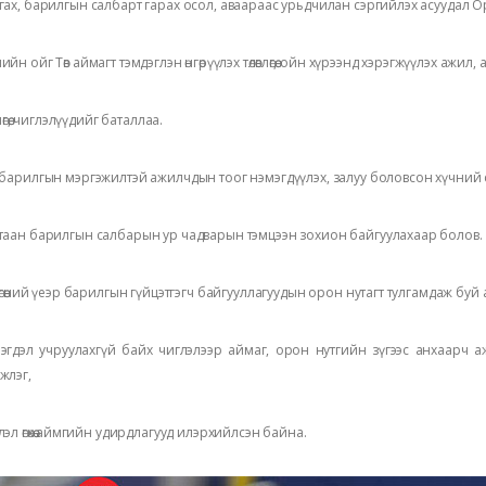
гах, барилгын салбарт гарах осол, аваараас урьдчилан сэргийлэх асуудал О
ийн ойг Төв аймагт тэмдэглэн өнгөрүүлэх төлөвлөгөө, ойн хүрээнд хэрэгжүүлэх ажи
влөгөө, чиглэлүүдийг баталлаа.
 барилгын мэргэжилтэй ажилчдын тоог нэмэгдүүлэх, залуу боловсон хүчний 
таан барилгын салбарын ур чадварын тэмцээн зохион байгуулахаар болов.
лөгөөний үеэр барилгын гүйцэтгэгч байгууллагуудын орон нутагт тулгамдаж буй 
эгдэл учруулахгүй байх чиглэлээр аймаг, орон нутгийн зүгээс анхаарч 
жлэг,
лэл өгөхөө аймгийн удирдлагууд илэрхийлсэн байна.