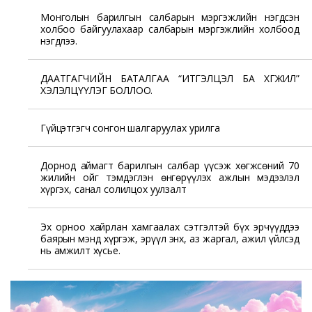
Монголын барилгын салбарын мэргэжлийн нэгдсэн
холбоо байгуулахаар салбарын мэргэжлийн холбоод
нэгдлээ.
ДААТГАГЧИЙН БАТАЛГАА “ИТГЭЛЦЭЛ БА ХӨГЖИЛ”
ХЭЛЭЛЦҮҮЛЭГ БОЛЛОО.
Гүйцэтгэгч сонгон шалгаруулах урилга
Дорнод аймагт барилгын салбар үүсэж хөгжсөний 70
жилийн ойг тэмдэглэн өнгөрүүлэх ажлын мэдээлэл
хүргэх, санал солилцох уулзалт
Эх орноо хайрлан хамгаалах сэтгэлтэй бүх эрчүүддээ
баярын мэнд хүргэж, эрүүл энх, аз жаргал, ажил үйлсэд
нь амжилт хүсье.