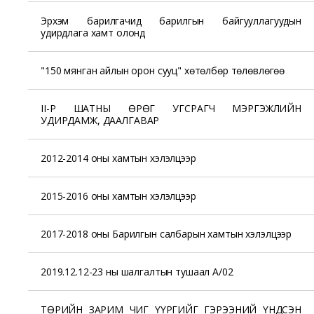
Эрхэм барилгачид барилгын байгууллагуудын
удирдлага хамт олонд
"150 мянган айлын орон сууц" хөтөлбөр төлөвлөгөө
II-Р ШАТНЫ ӨРӨГ УГСРАГЧ МЭРГЭЖЛИЙН
УДИРДАМЖ, ДААЛГАВАР
2012-2014 оны хамтын хэлэлцээр
2015-2016 оны хамтын хэлэлцээр
2017-2018 оны Барилгын салбарын хамтын хэлэлцээр
2019.12.12-23 ны шалгалтын тушаал А/02
ТӨРИЙН ЗАРИМ ЧИГ ҮҮРГИЙГ ГЭРЭЭНИЙ ҮНДСЭН