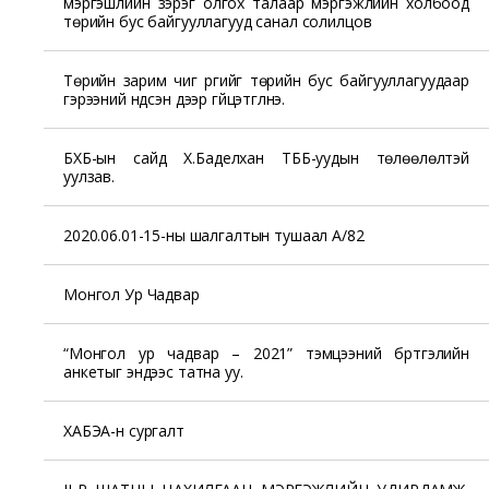
мэргэшлийн зэрэг олгох талаар мэргэжлийн холбоод
төрийн бус байгууллагууд санал солилцов
Төрийн зарим чиг үүргийг төрийн бус байгууллагуудаар
гэрээний үндсэн дээр гүйцэтгүүлнэ.
БХБ-ын сайд Х.Баделхан ТББ-уудын төлөөлөлтэй
уулзав.
2020.06.01-15-ны шалгалтын тушаал А/82
Монгол Ур Чадвар
“Монгол ур чадвар – 2021” тэмцээний бүртгэлийн
анкетыг эндээс татна уу.
ХАБЭА-н сургалт