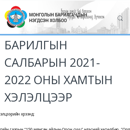
БАРИЛГЫН
САЛБАРЫН 2021-
2022 ОНЫ ХАМТЫН
ХЭЛЭЛЦЭЭР
элцээрийн хүрээнд:
гийн газрын “150 мянган айлын-Орон сууц” үндэсний хөтөлбөр, ”Орл