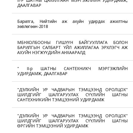
II-Р ШАТНЫ ЦАХИЛГААН МЭРГЭЖЛИЙН УДИРДАМЖ,
ДААЛГАВАР
Барилга, Нийтийн аж ахуйн удирдах ажилтны
зөвлөгөөн-2018
МБНХОЛБООНЫ ГИШҮҮН БАЙГУУЛЛАГА БОЛОН
БАРИЛГЫН САЛБАРТ ҮЙЛ АЖИЛЛАГАА ЭРХЛЭГЧ АЖ
АХУЙН НЭГЖҮҮДИЙН АНХААРАЛД
" II-р ШАТНЫ САНТЕХНИКЧ МЭРГЭЖЛИЙН
УДИРДАМЖ, ДААЛГАВАР
"ДЭЛХИЙН УР ЧАДВАРЫН ТЭМЦЭЭНД ОРОЛЦОХ"
ШИЛДГИЙГ ШАЛГАРУУЛАХ СҮҮЛИЙН ШАТНЫ
САНТЕХНИКИЙН ТЭМЦЭЭНИЙ УДИРДАМЖ
"ДЭЛХИЙН УР ЧАДВАРЫН ТЭМЦЭЭНД ОРОЛЦОХ"
ШИЛДГИЙГ ШАЛГАРУУЛАХ СҮҮЛИЙН ШАТНЫ
ӨРГИЙН ТЭМЦЭЭНИЙ УДИРДАМЖ