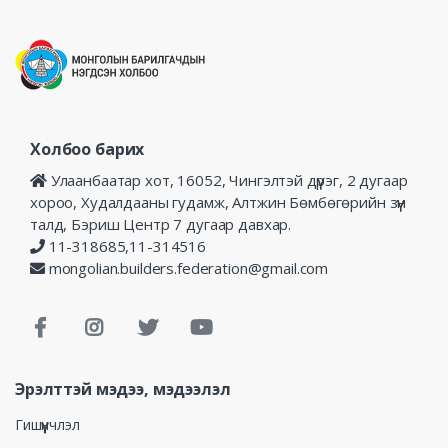
Холбоо барих
Улаанбаатар хот, 16052, Чингэлтэй дүүрэг, 2 дугаар
хороо, Худалдааны гудамж, Алтжин Бөмбөгөрийн зүүн
талд, Бэриш Центр 7 дугаар давхар.
11-318685,11-314516
mongolian.builders.federation@gmail.com
Эрэлттэй мэдээ, мэдээлэл
Гишүүнчлэл