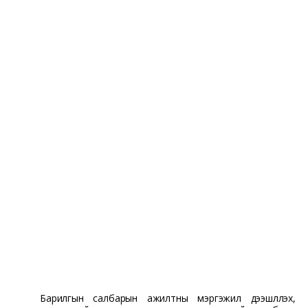
Барилгын салбарын ажилтны мэргэжил дээшлүүлэх,