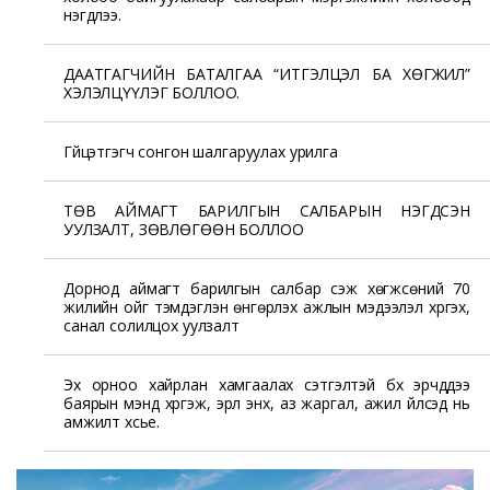
нэгдлээ.
ДААТГАГЧИЙН БАТАЛГАА “ИТГЭЛЦЭЛ БА ХӨГЖИЛ”
ХЭЛЭЛЦҮҮЛЭГ БОЛЛОО.
Гүйцэтгэгч сонгон шалгаруулах урилга
ТӨВ АЙМАГТ БАРИЛГЫН САЛБАРЫН НЭГДСЭН
УУЛЗАЛТ, ЗӨВЛӨГӨӨН БОЛЛОО
Дорнод аймагт барилгын салбар үүсэж хөгжсөний 70
жилийн ойг тэмдэглэн өнгөрүүлэх ажлын мэдээлэл хүргэх,
санал солилцох уулзалт
Эх орноо хайрлан хамгаалах сэтгэлтэй бүх эрчүүддээ
баярын мэнд хүргэж, эрүүл энх, аз жаргал, ажил үйлсэд нь
амжилт хүсье.