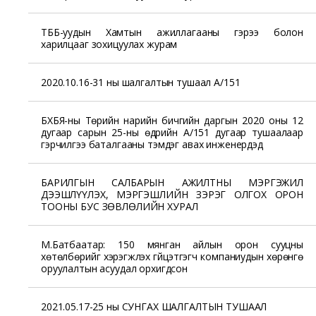
ТББ-уудын Хамтын ажиллагааны гэрээ болон
харилцааг зохицуулах журам
2020.10.16-31 ны шалгалтын тушаал А/151
БХБЯ-ны Төрийн нарийн бичгийн даргын 2020 оны 12
дугаар сарын 25-ны өдрийн А/151 дугаар тушаалаар
гэрчилгээ баталгааны тэмдэг авах инженерүүдэд
БАРИЛГЫН САЛБАРЫН АЖИЛТНЫ МЭРГЭЖИЛ
ДЭЭШЛҮҮЛЭХ, МЭРГЭШЛИЙН ЗЭРЭГ ОЛГОХ ОРОН
ТООНЫ БУС ЗӨВЛӨЛИЙН ХУРАЛ
М.Батбаатар: 150 мянган айлын орон сууцны
хөтөлбөрийг хэрэгжүүлэх гүйцэтгэгч компаниудын хөрөнгө
оруулалтын асуудал орхигдсон
2021.05.17-25 ны СУНГАХ ШАЛГАЛТЫН ТУШААЛ