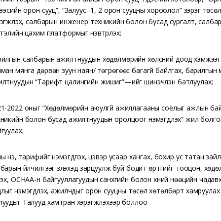
рээсийн орон сууц”, “Залуус -1, 2 орон сууцны хороолол” зэрэг төсөл
эгжүүлэх, салбарын инженер техникийн болон бусад сургалт, салб
тгэлийн цахим платформыг нэвтрүүлэх;
илгын салбарын ажилтнуудын хөдөлмөрийн хөлсний доод хэмжээг 6
ман мянга дөрвөн зуун наян/ төгрөгөөс багагүй байлгах, барилгын 
илтнуудын “Тарифт цалингийн жишиг”—ийг шинэчлэн батлуулах;
1-2022 оныг “Хөдөлмөрийн аюулгүй ажиллагааны соёлыг ажлын байр
никийн болон бусад ажилтнуудын оролцоог нэмэгдүүлэх” жил болг
гуулах;
ы үнэ, тарифийг нэмэгдүүлэх, цэвэр усаар хангах, бохир ус татан з
барын үйлчилгээг үзүүлэхэд зарцуулж буй бодит өртгийг тооцон, хө
лэх, ОСНАА-н байгууллагуудын санхүүгийн болон хүний нөөцийн чадав
лыг нэмэгдүүлэх, ажилчдыг орон сууцны төсөл хөтөлбөрт хамруулах 
уудыг Талууд хамтран хэрэгжүүлэхээр боллоо