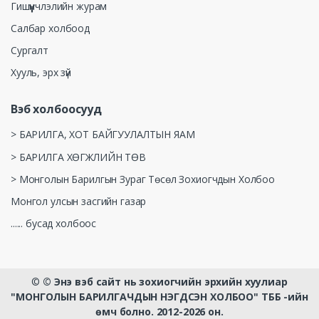
Гишүүнчлэлийн журам
Салбар холбоод
Сургалт
Хууль, эрх зүй
Вэб холбоосууд
> БАРИЛГА, ХОТ БАЙГУУЛАЛТЫН ЯАМ
> БАРИЛГА ХӨГЖЛИЙН ТӨВ
> Монголын Барилгын Зураг Төсөл Зохиогчдын Холбоо
Монгол улсын засгийн газар
...... бусад холбоос
©
© Энэ вэб сайт нь зохиогчийн эрхийн хуулиар
"МОНГОЛЫН БАРИЛГАЧДЫН НЭГДСЭН ХОЛБОО" ТББ -ийн
өмч болно. 2012-2026 он.