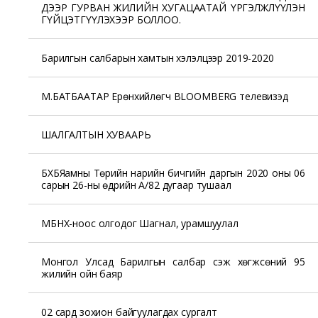
ДЭЭР ГУРВАН ЖИЛИЙН ХУГАЦААТАЙ ҮРГЭЛЖЛҮҮЛЭН
ГҮЙЦЭТГҮҮЛЭХЭЭР БОЛЛОО.
Барилгын салбарын хамтын хэлэлцээр 2019-2020
М.БАТБААТАР Ерөнхийлөгч BLOOMBERG телевизэд
ШАЛГАЛТЫН ХУВААРЬ
БХБЯамны Төрийн нарийн бичгийн даргын 2020 оны 06
сарын 26-ны өдрийн А/82 дугаар тушаал
МБНХ-ноос олгодог Шагнал, урамшуулал
Монгол Улсад Барилгын салбар үүсэж хөгжсөний 95
жилийн ойн баяр
02 сард зохион байгуулагдах сургалт