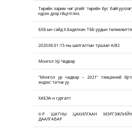
Төрийн зарим чиг үүргийг төрийн бус байгуулла
үндсэн дээр гүйцэтгүүлнэ.
БХБ-ын сайд Х.Баделхан ТББ-уудын төлөөлөлтэй
2020.06.01-15-ны шалгалтын тушаал А/82
Монгол Ур Чадвар
“Монгол ур чадвар – 2021” тэмцээний бүрт
эндээс татна уу.
ХАБЭА-н сургалт
II-Р ШАТНЫ ЦАХИЛГААН МЭРГЭЖЛИЙ
ДААЛГАВАР