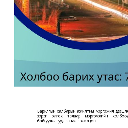
Барилгын салбарын ажилтны мэргэжил дээшлүү
зэрэг олгох талаар мэргэжлийн холбоо
байгууллагууд санал солилцов