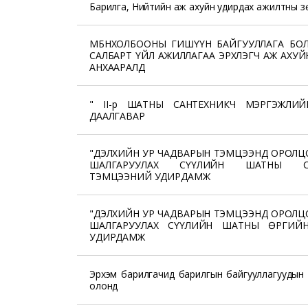
Барилга, Нийтийн аж ахуйн удирдах ажилтны з
МБНХОЛБООНЫ ГИШҮҮН БАЙГУУЛЛАГА БО
САЛБАРТ ҮЙЛ АЖИЛЛАГАА ЭРХЛЭГЧ АЖ АХУ
АНХААРАЛД
" II-р ШАТНЫ САНТЕХНИКЧ МЭРГЭЖЛИЙ
ДААЛГАВАР
"ДЭЛХИЙН УР ЧАДВАРЫН ТЭМЦЭЭНД ОРОЛЦ
ШАЛГАРУУЛАХ СҮҮЛИЙН ШАТНЫ СА
ТЭМЦЭЭНИЙ УДИРДАМЖ
"ДЭЛХИЙН УР ЧАДВАРЫН ТЭМЦЭЭНД ОРОЛЦ
ШАЛГАРУУЛАХ СҮҮЛИЙН ШАТНЫ ӨРГИЙ
УДИРДАМЖ
Эрхэм барилгачид барилгын байгууллагуудын 
олонд