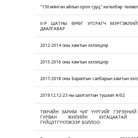
"150 мянган айлын орон сууц" хөтөлбөр төлөв
II-Р ШАТНЫ ӨРӨГ УГСРАГЧ МЭРГЭЖЛИЙ
ДААЛГАВАР
2012-2014 оны хамтын хэлэлцээр
2015-2016 оны хамтын хэлэлцээр
2017-2018 оны Барилгын салбарын хамтын хэл
2019.12.12-23 ны шалгалтын тушаал А/02
ТӨРИЙН ЗАРИМ ЧИГ ҮҮРГИЙГ ГЭРЭЭНИЙ
ГУРВАН ЖИЛИЙН ХУГАЦААТАЙ ҮР
ГҮЙЦЭТГҮҮЛЭХЭЭР БОЛЛОО.