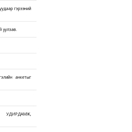
гуудаар гэрээний
 уулзав.
гэлийн анкетыг
Н УДИРДАМЖ,