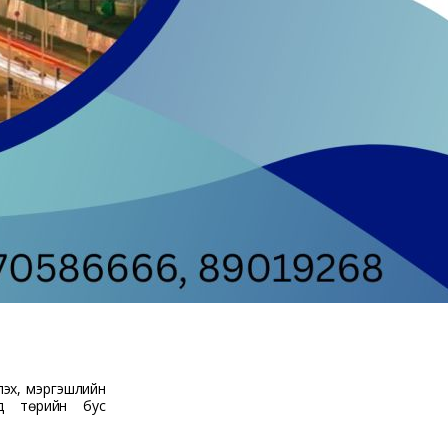
лэх, мэргэшлийн
д төрийн бус