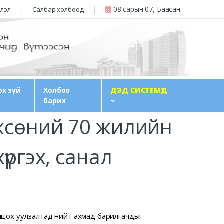
08 сарын 07, Баасан
члэл
Салбар холбоод
рх зүй
Холбоо
ДЭД СИСТЕМҮҮД
барих
гжсөний 70 жилийн
үргэх, санал
лилцох уулзалтад нийт ахмад барилгачдыг