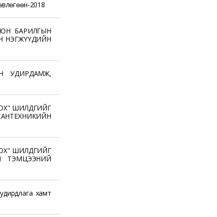
өвлөгөөн-2018
ЛОН БАРИЛГЫН
ЙН НЭГЖҮҮДИЙН
Н УДИРДАМЖ,
ОХ" ШИЛДГИЙГ
НТЕХНИКИЙН
ОХ" ШИЛДГИЙГ
Н ТЭМЦЭЭНИЙ
удирдлага хамт