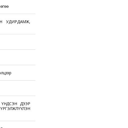
лөгөө
Н УДИРДАМЖ,
элцээр
 ҮНДСЭН ДЭЭР
ГЭЛЖЛҮҮЛЭН