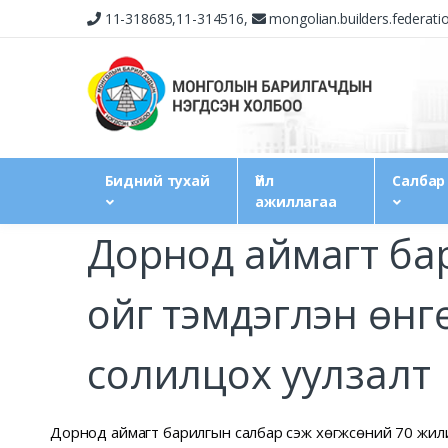
11-318685,11-314516,
mongolian.builders.federat
Бидний тухай
Үйл
Салбар
ажиллагаа
Дорнод аймагт бар
ойг тэмдэглэн өнгө
солилцох уулзалт
Дорнод аймагт барилгын салбар үүсэж хөгжсөний 70 жили