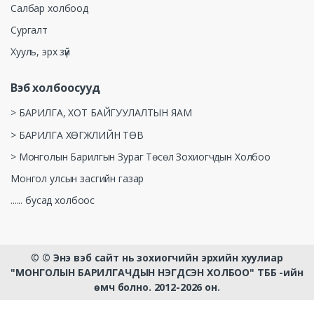
Салбар холбоод
Сургалт
Хууль, эрх зүй
Вэб холбоосууд
> БАРИЛГА, ХОТ БАЙГУУЛАЛТЫН ЯАМ
> БАРИЛГА ХӨГЖЛИЙН ТӨВ
> Монголын Барилгын Зураг Төсөл Зохиогчдын Холбоо
Монгол улсын засгийн газар
...... бусад холбоос
©
© Энэ вэб сайт нь зохиогчийн эрхийн хуулиар
"МОНГОЛЫН БАРИЛГАЧДЫН НЭГДСЭН ХОЛБОО" ТББ -ийн
өмч болно. 2012-2026 он.