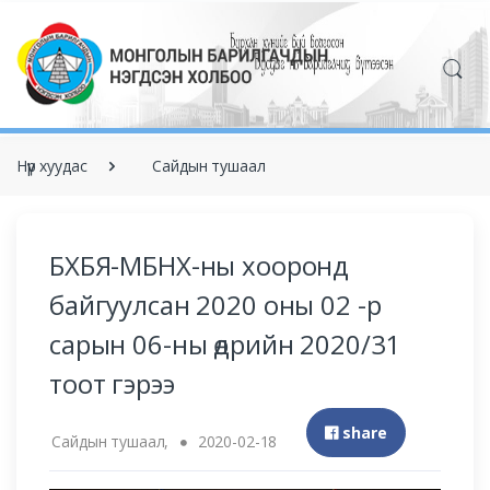
Нүүр хуудас
Сайдын тушаал
БХБЯ-МБНХ-ны хооронд
байгуулсан 2020 оны 02 -р
сарын 06-ны өдрийн 2020/31
тоот гэрээ
share
Сайдын тушаал,
2020-02-18