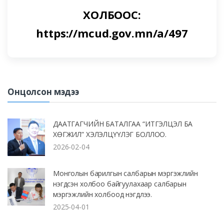
ХОЛБООС:
https://mcud.gov.mn/a/497
Онцолсон мэдээ
ДААТГАГЧИЙН БАТАЛГАА “ИТГЭЛЦЭЛ БА
ХӨГЖИЛ” ХЭЛЭЛЦҮҮЛЭГ БОЛЛОО.
2026-02-04
Монголын барилгын салбарын мэргэжлийн
нэгдсэн холбоо байгуулахаар салбарын
мэргэжлийн холбоод нэгдлээ.
2025-04-01