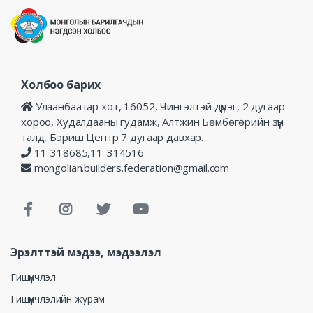
Холбоо барих
Улаанбаатар хот, 16052, Чингэлтэй дүүрэг, 2 дугаар
хороо, Худалдааны гудамж, Алтжин Бөмбөгөрийн зүүн
талд, Бэриш Центр 7 дугаар давхар.
11-318685,11-314516
mongolian.builders.federation@gmail.com
Эрэлттэй мэдээ, мэдээлэл
Гишүүнчлэл
Гишүүнчлэлийн журам