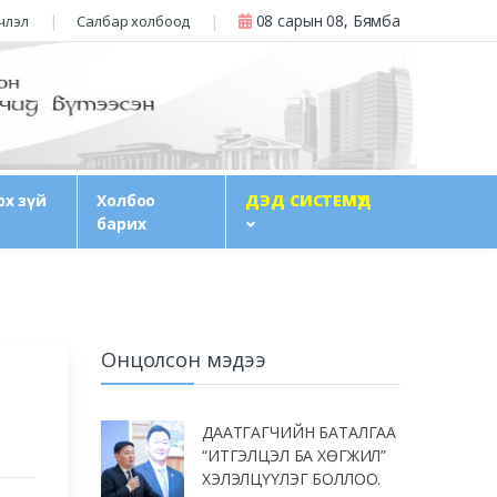
08 сарын 08, Бямба
нчлэл
Салбар холбоод
рх зүй
Холбоо
ДЭД СИСТЕМҮҮД
барих
Онцолсон мэдээ
ДААТГАГЧИЙН БАТАЛГАА
“ИТГЭЛЦЭЛ БА ХӨГЖИЛ”
ХЭЛЭЛЦҮҮЛЭГ БОЛЛОО.