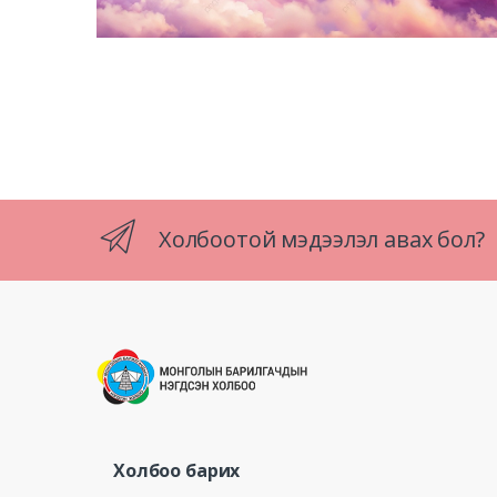
Холбоотой мэдээлэл авах бол?
Холбоо барих