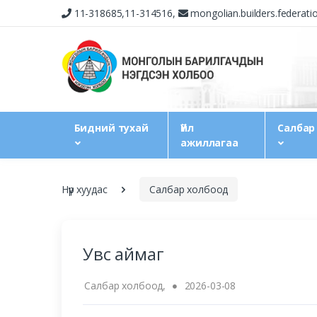
11-318685,11-314516,
mongolian.builders.federat
Бидний тухай
Үйл
Салбар
ажиллагаа
Нүүр хуудас
Салбар холбоод
Увс аймаг
Салбар холбоод,
2026-03-08