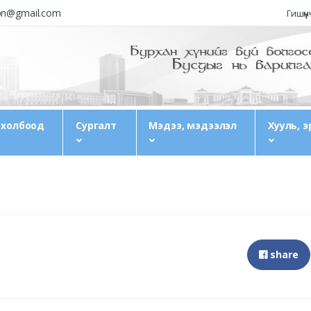
ion@gmail.com
Гишүү
 холбоод
Сургалт
Мэдээ, мэдээлэл
Хууль, э
share