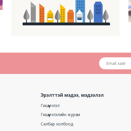
Email хаяг
Эрэлттэй мэдээ, мэдээлэл
Гишүүнчлэл
Гишүүнчлэлийн журам
Салбар холбоод