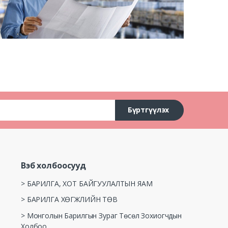
Бүртгүүлэх
Вэб холбоосууд
> БАРИЛГА, ХОТ БАЙГУУЛАЛТЫН ЯАМ
> БАРИЛГА ХӨГЖЛИЙН ТӨВ
> Монголын Барилгын Зураг Төсөл Зохиогчдын
Холбоо