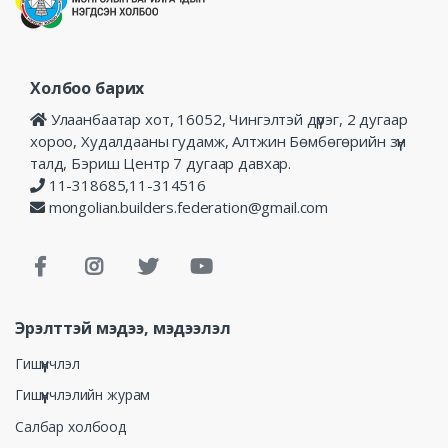
Холбоо барих
Улаанбаатар хот, 16052, Чингэлтэй дүүрэг, 2 дугаар
хороо, Худалдааны гудамж, Алтжин Бөмбөгөрийн зүүн
талд, Бэриш Центр 7 дугаар давхар.
11-318685,11-314516
mongolian.builders.federation@gmail.com
Эрэлттэй мэдээ, мэдээлэл
Гишүүнчлэл
Гишүүнчлэлийн журам
Салбар холбоод