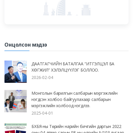
Онцолсон мэдээ
ДААТГАГЧИЙН БАТАЛГАА “ИТГЭЛЦЭЛ БА
ХӨГЖИЛ” ХЭЛЭЛЦҮҮЛЭГ БОЛЛОО.
2026-02-04
Монголын барилгын салбарын мэргэжлийн
нэгдсэн холбоо байгуулахаар салбарын
мэргэжлийн холбоод нэгдлээ.
2025-04-01
БХБЯ-ны Төрийн нарийн бичгийн даргын 2022
оны 04 дүгээр сарын 08-ны өдрийн А/103 дугаар