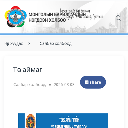
Нүүр хуудас
Салбар холбоод
Төв аймаг
share
Салбар холбоод,
2026-03-08