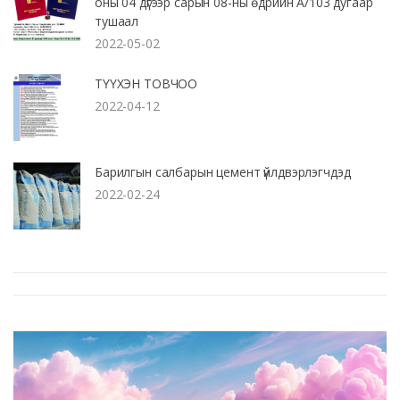
оны 04 дүгээр сарын 08-ны өдрийн А/103 дугаар
тушаал
2022-05-02
ТҮҮХЭН ТОВЧОО
2022-04-12
Барилгын салбарын цемент үйлдвэрлэгчдэд
2022-02-24