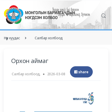
Нүүр хуудас
Салбар холбоод
Орхон аймаг
share
Салбар холбоод,
2026-03-08