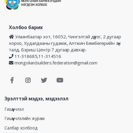
Холбоо барих
Улаанбаатар хот, 16052, Чингэлтэй дүүрэг, 2 дугаар
хороо, Худалдааны гудамж, Алтжин Бөмбөгөрийн зүүн
талд, Бэриш Центр 7 дугаар давхар.
11-318685,11-314516
mongolian.builders.federation@gmail.com
Эрэлттэй мэдээ, мэдээлэл
Гишүүнчлэл
Гишүүнчлэлийн журам
Салбар холбоод