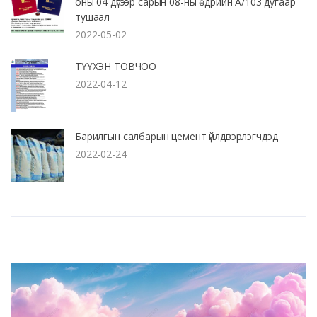
оны 04 дүгээр сарын 08-ны өдрийн А/103 дугаар
тушаал
2022-05-02
ТҮҮХЭН ТОВЧОО
2022-04-12
Барилгын салбарын цемент үйлдвэрлэгчдэд
2022-02-24