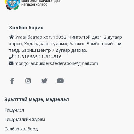
Холбоо барих
Улаанбаатар хот, 16052, Чингэлтэй дүүрэг, 2 дугаар
хороо, Худалдааны гудамж, Алтжин Бөмбөгөрийн зүүн
талд, Бэриш Центр 7 дугаар давхар.
11-318685,11-314516
mongolian.builders.federation@gmail.com
Эрэлттэй мэдээ, мэдээлэл
Гишүүнчлэл
Гишүүнчлэлийн журам
Салбар холбоод