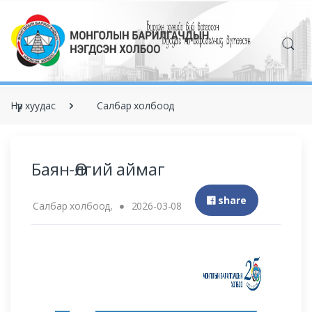
Нүүр хуудас
Салбар холбоод
Баян-Өлгий аймаг
share
Салбар холбоод,
2026-03-08